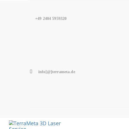
Skip
Skip
to
+49 2404 5959320
links
primary
navigation
Skip
to
content
info[@]terrameta.de