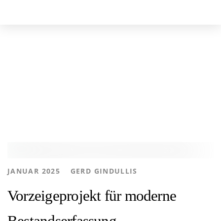
Skip
Skip
to
links
primary
navigation
Archive
Skip
to
content
Tags
AUTHOR
JANUAR 2025
GERD GINDULLIS
KUNDENPROJEKTE
Vorzeigeprojekt für moderne
Bestandserfassung