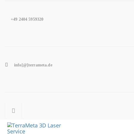
Skip
Skip
to
+49 2404 5959320
links
primary
navigation
Skip
to
content
info[@]terrameta.de
Toggle