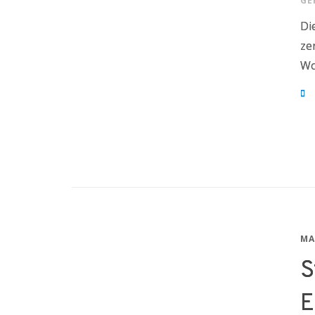
GE
Di
ze
Wo
MA
S
E