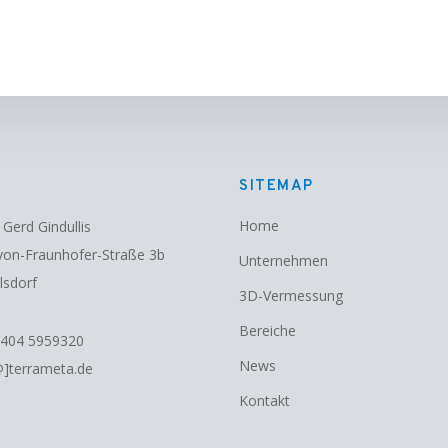
SITEMAP
Home
 Gerd Gindullis
von-Fraunhofer-Straße 3b
Unternehmen
lsdorf
3D-Vermessung
Bereiche
2404 5959320
News
@]terrameta.de
Kontakt