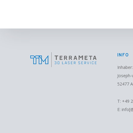
INFO
Inhaber:
Joseph-
52477 A
T:
+49 
E:
info[