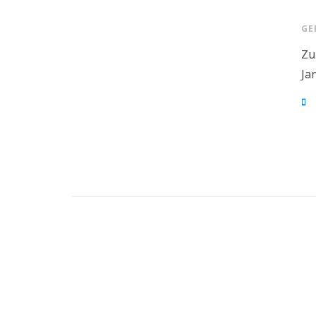
GE
Zu
Ja