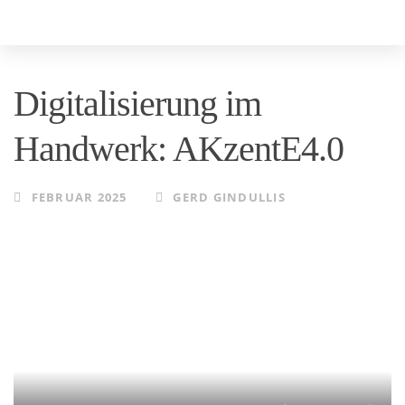
Skip
Skip
to
links
primary
Digitalisierung im
navigation
Skip
Handwerk: AKzentE4.0
to
content
FEBRUAR 2025
GERD GINDULLIS