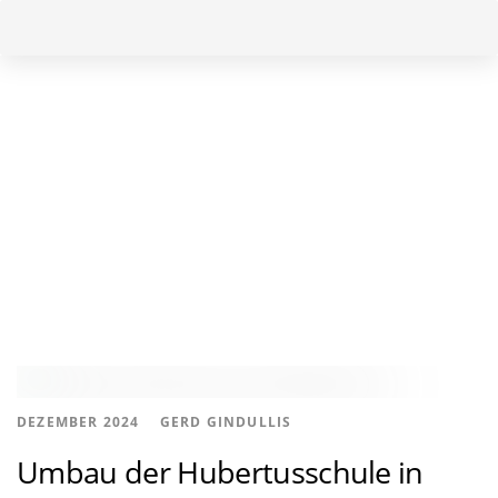
Skip
Skip
to
links
primary
navigation
Skip
ARCHIVE
to
content
Tags
AUTHOR
DEZEMBER 2024
GERD GINDULLIS
KUNDENPROJEKTE
Umbau der Hubertusschule in