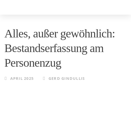
Skip
Skip
to
links
primary
Alles, außer gewöhnlich:
navigation
Skip
Bestandserfassung am
to
Personenzug
content
APRIL 2025
GERD GINDULLIS