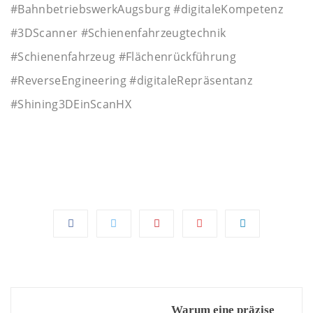
#BahnbetriebswerkAugsburg #digitaleKompetenz
#3DScanner #Schienenfahrzeugtechnik
#Schienenfahrzeug #Flächenrückführung
#ReverseEngineering #digitaleRepräsentanz
#Shining3DEinScanHX
Post
Warum eine präzise