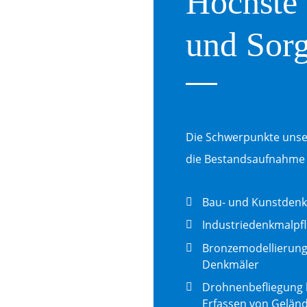
Höchste 
und Sorg
Die Schwerpunkte unser
die Bestandsaufnahme 
Bau- und Kunstdenk
Industriedenkmalpfl
Bronzemodellierung
Denkmäler
Drohnenbefliegung 
Erfassen von Gelän