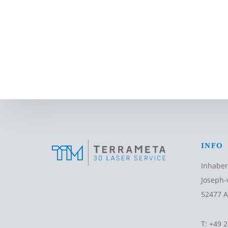
INFO
Inhaber
Joseph-
52477 A
T:
+49 2