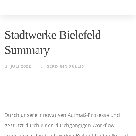
Skip
Skip
to
links
primary
Stadtwerke Bielefeld –
navigation
Skip
Summary
to
content
JULI 2022
GERD GINDULLIS
Durch unsere innovativen Aufmaß-Prozesse und
gestützt durch einen durchgängigen Workflow,
konnten wir den Stadtwerken Bielefeld schnelle und