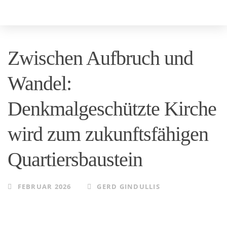
Skip
Skip
to
links
primary
Zwischen Aufbruch und
navigation
Skip
Wandel:
to
Denkmalgeschützte Kirche
content
wird zum zukunftsfähigen
Quartiersbaustein
FEBRUAR 2026
GERD GINDULLIS