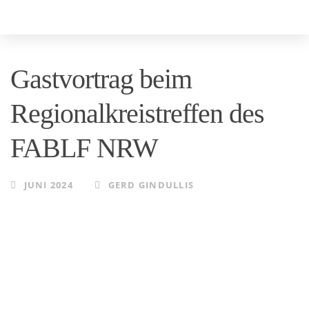
Skip
Skip
to
links
primary
Gastvortrag beim
navigation
Skip
Regionalkreistreffen des
to
FABLF NRW
content
JUNI 2024
GERD GINDULLIS