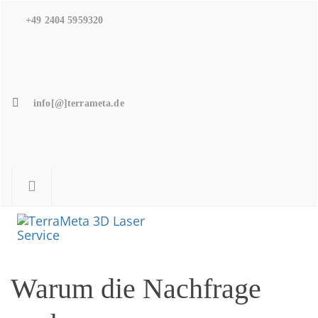
Skip
Skip
+49 2404 5959320
to
links
primary
navigation
Skip
info[@]terrameta.de
to
content
Toggle
naviga
Warum die Nachfrage