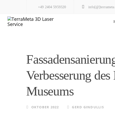
Skip
Skip
+49 2404 5959320
info[@]terrameta
to
links
primary
navigation
Skip
to
Fassadensanierung
content
Verbesserung des 
Museums
OKTOBER 2022
GERD GINDULLIS