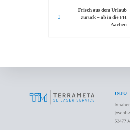
Post
Frisch aus dem Urlaub
zurück – ab in die FH
navigation
Aachen
INFO
Inhaber
Joseph-
52477 A