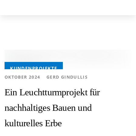
Skip
Skip
to
links
primary
navigation
Skip
to
Tags
content
KUNDENPROJEKTE
AUTHOR
OKTOBER 2024
GERD GINDULLIS
Ein Leuchtturmprojekt für
nachhaltiges Bauen und
kulturelles Erbe