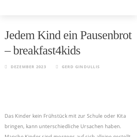
Skip
Skip
to
links
primary
Jedem Kind ein Pausenbrot
navigation
Skip
– breakfast4kids
to
content
DEZEMBER 2023
GERD GINDULLIS
Das Kinder kein Frühstück mit zur Schule oder Kita
bringen, kann unterschiedliche Ursachen haben.
Manche Kinder sind morgens auf sich alleine gestellt,