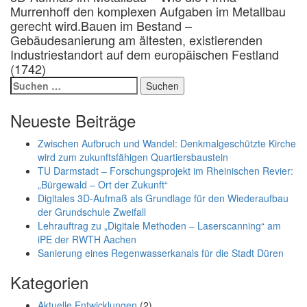
Post
Murrenhoff den komplexen Aufgaben im Metallbau
navigation
gerecht wird.
Bauen im Bestand –
Gebäudesanierung am ältesten, existierenden
Industriestandort auf dem europäischen Festland
(1742)
Suchen
nach:
Neueste Beiträge
Zwischen Aufbruch und Wandel: Denkmalgeschützte Kirche
wird zum zukunftsfähigen Quartiersbaustein
TU Darmstadt – Forschungsprojekt im Rheinischen Revier:
„Bürgewald – Ort der Zukunft“
Digitales 3D-Aufmaß als Grundlage für den Wiederaufbau
der Grundschule Zweifall
Lehrauftrag zu „Digitale Methoden – Laserscanning“ am
iPE der RWTH Aachen
Sanierung eines Regenwasserkanals für die Stadt Düren
Kategorien
Aktuelle Entwicklungen
(2)