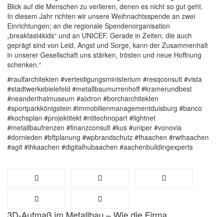
Blick auf die Menschen zu verlieren, denen es nicht so gut geht.
In diesem Jahr richten wir unsere Weihnachtsspende an zwei
Einrichtungen; an die regionale Spendenorganisation
„breakfast4kids“ und an UNICEF. Gerade in Zeiten, die auch
geprägt sind von Leid, Angst und Sorge, kann der Zusammenhalt
in unserer Gesellschaft uns stärken, trösten und neue Hoffnung
schenken.“
#raulfarchitekten #verteidigungsministerium #resqconsult #vista
#stadtwerkebielefeld #metallbaumurrenhoff #kramerundbest
#neanderthalmuseum #aixtron #borcharchitekten
#sportparkkönigstein #immobilienmanagementduisburg #banco
#kochsplan #projektitekt #ntitechnopart #lightnet
#metallbaufrenzen #finanzconsult #kus #uniper #vonovia
#dornieden #bftplanung #wpbrandschutz #fhaachen #rwthaachen
#agit #ihkaachen #digitalhubaachen #aachenbuildingexperts
3D-Aufmaß im Metallbau – Wie die Firma