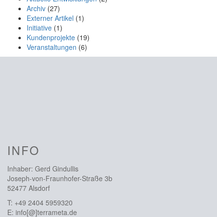
Archiv
(27)
Externer Artikel
(1)
Initiative
(1)
Kundenprojekte
(19)
Veranstaltungen
(6)
INFO
Inhaber: Gerd Gindullis
Joseph-von-Fraunhofer-Straße 3b
52477 Alsdorf
T:
+49 2404 5959320
E:
info[@]terrameta.de