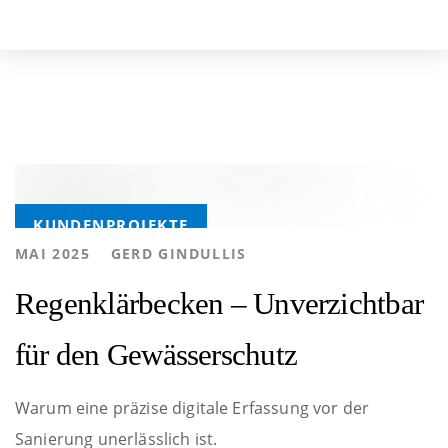
Skip
Skip
to
links
primary
navigation
Skip
to
Tags
content
KUNDENPROJEKTE
AUTHOR
MAI 2025
GERD GINDULLIS
Regenklärbecken – Unverzichtbar
für den Gewässerschutz
Warum eine präzise digitale Erfassung vor der
Sanierung unerlässlich ist.