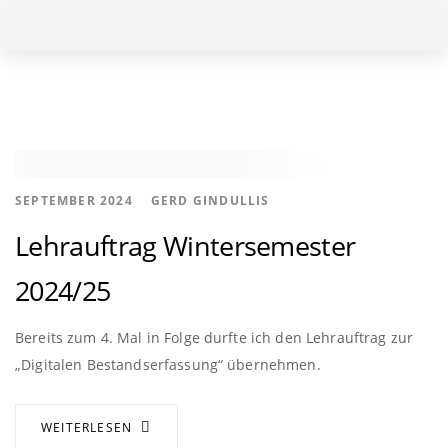
Skip
Skip
to
links
primary
navigation
Skip
to
content
Tags
AUTHOR
SEPTEMBER 2024
GERD GINDULLIS
VERANSTALTUNGEN
Lehrauftrag Wintersemester
2024/25
Bereits zum 4. Mal in Folge durfte ich den Lehrauftrag zur
„Digitalen Bestandserfassung“ übernehmen.
WEITERLESEN