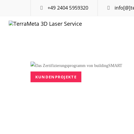
Skip
Skip
+49 2404 5959320
info[@]
to
links
primary
navigation
Skip
to
content
Tags
KUNDENPROJEKTE