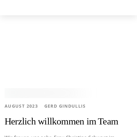
Skip
Skip
to
links
primary
navigation
Archive
Skip
to
content
Tags
AUTHOR
AUGUST 2023
GERD GINDULLIS
ARCHIV
Herzlich willkommen im Team