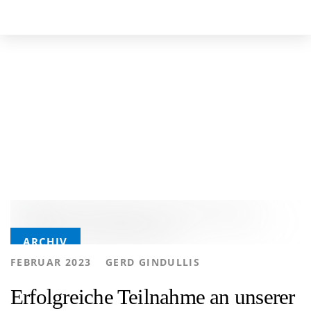
Skip
Skip
to
links
primary
navigation
Archive
Skip
to
content
Tags
ARCHIV
AUTHOR
FEBRUAR 2023
GERD GINDULLIS
Erfolgreiche Teilnahme an unserer