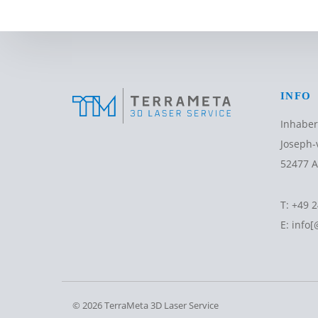
INFO
Inhaber
Joseph-
52477 A
T:
+49 2
E:
info[
© 2026 TerraMeta 3D Laser Service