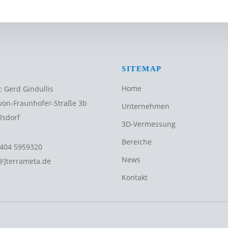
SITEMAP
Home
: Gerd Gindullis
von-Fraunhofer-Straße 3b
Unternehmen
lsdorf
3D-Vermessung
Bereiche
404 5959320
News
@]terrameta.de
Kontakt